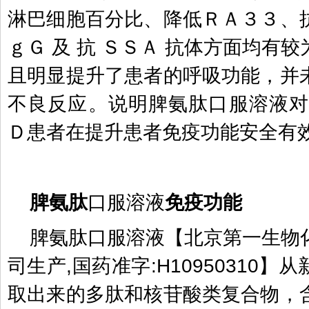
淋巴细胞百分比、降低ＲＡ３３、
ｇＧ
及
抗
ＳＳＡ
抗体方面均有较
且明显提升了患者的呼吸功能，并
不良反应。说明脾氨肽口服溶液
Ｄ患者在提升患者免疫功能安全有
脾氨肽
口服溶液
免疫功能
脾氨肽口服溶液【北京第一生物
司生产
,
国药准字
:H10950310
】从
取出来的多肽和核苷酸类复合物，